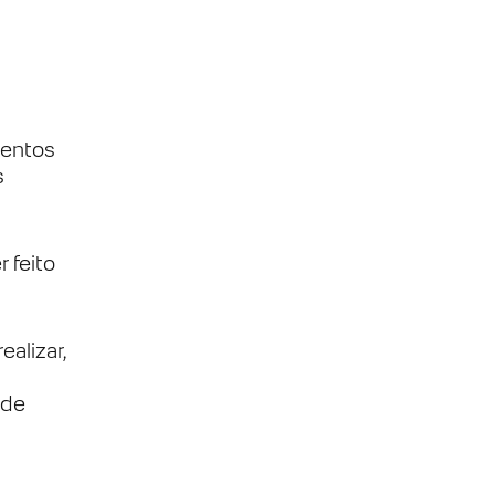
mentos
s
r feito
alizar,
ode