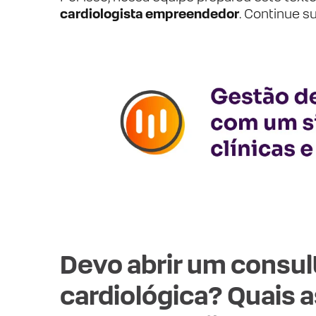
cardiologista empreendedor
. Continue su
Devo abrir um consult
cardiológica? Quais a