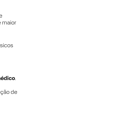
e
é maior
sicos
médico
.
tação de