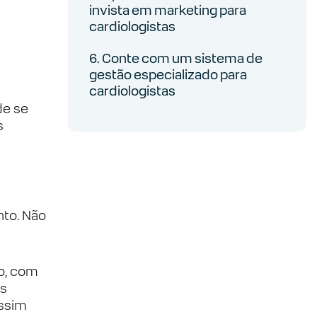
invista em marketing para
cardiologistas
6. Conte com um sistema de
gestão especializado para
cardiologistas
de se
s
nto. Não
o, com
os
assim