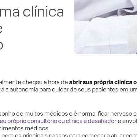
uma clínica
e
o
nalmente chegou a hora de
abrir sua própria clínica 
terá a autonomia para cuidar de seus pacientes em u
sonho de muitos médicos e é normal ficar nervoso e
u próprio consultório ou clínica é desafiador
e envo
cimentos médicos.
to com os principais passos para começar a atuar c