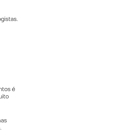
gistas.
ntos é
uito
mas
.