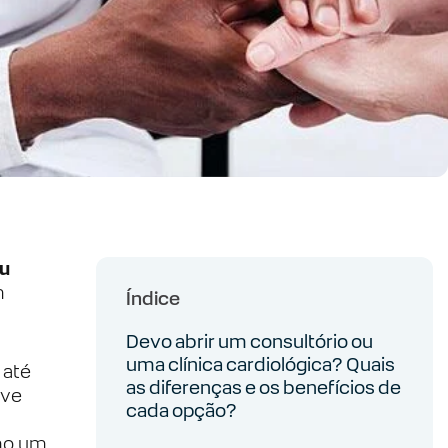
ou
m
Índice
Devo abrir um consultório ou
uma clínica cardiológica? Quais
 até
as diferenças e os benefícios de
lve
cada opção?
omo um