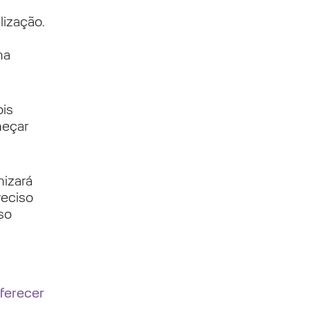
ização.
u
ma
ois
meçar
mizará
reciso
so
ferecer