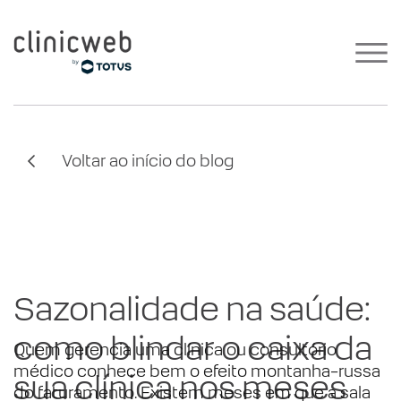
Voltar ao início do blog
Sazonalidade na saúde:
como blindar o caixa da
Quem gerencia uma clínica ou consultório
médico conhece bem o efeito montanha-russa
sua clínica nos meses
do faturamento. Existem meses em que a sala