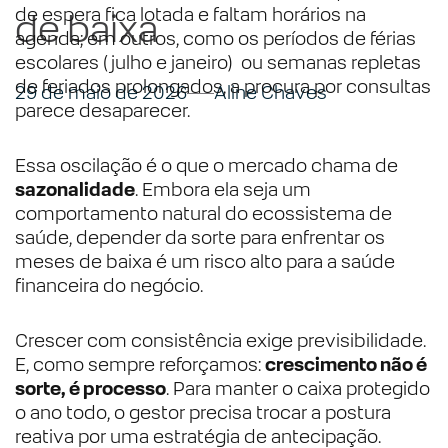
de espera fica lotada e faltam horários na
de baixa
agenda; em outros, como os períodos de férias
escolares (julho e janeiro) ou semanas repletas
de feriados prolongados, a procura por consultas
29 de maio de 2026
Aline Chaves
parece desaparecer.
Essa oscilação é o que o mercado chama de
sazonalidade
. Embora ela seja um
comportamento natural do ecossistema de
saúde, depender da sorte para enfrentar os
meses de baixa é um risco alto para a saúde
financeira do negócio.
Crescer com consistência exige previsibilidade.
E, como sempre reforçamos:
crescimento não é
sorte, é processo
. Para manter o caixa protegido
o ano todo, o gestor precisa trocar a postura
reativa por uma estratégia de antecipação.