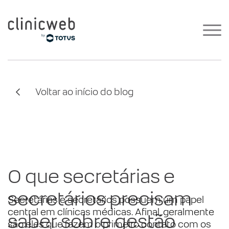
Voltar ao início do blog
O que secretárias e
secretários precisam
Secretárias e secretários possuem um papel
central em clínicas médicas. Afinal, geralmente
saber sobre gestão
são eles que fazem o primeiro contato com os