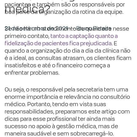
pacientes e também são os responsáveis por
médica?
boa parte da organização da rotina da equipe.
21 de setembro de 2021
Bruno Pereira
Se não há um atendimento de qualidade nesse
primeiro contato,
tanto a captação quanto a
fidelização de pacientes fica prejudicada
. E
quando a organização do dia a dia da clínica não
é a ideal, as consultas atrasam, os clientes ficam
insatisfeitos e até o financeiro começa a
enfrentar problemas.
Ou seja, o responsável pela secretaria tem uma
enorme importância e relevância no consultório
médico. Portanto, tendo em vista suas
responsabilidades, preparamos este artigo com
dicas para esse profissional ter ainda mais
sucesso no apoio à gestão médica, mas de
maneira saudável e sem sobrecarregá-lo.