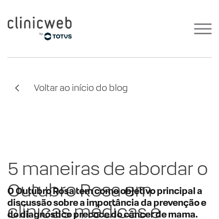
Voltar ao início do blog
5 maneiras de abordar o
Outubro Rosa em
O Outubro Rosa tem como objetivo principal a
discussão sobre a importância da prevenção e
clínicas médicas e
do diagnóstico precoce do câncer de mama.