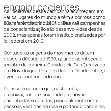
engajar pacientes
As iniciativas dessa campanha acontecem em
vários lugares do mundo e têm a cor rosa como
30 de setembro de 2021
Bruno Pereira
sua referência principal. No Brasil, as campanhas
de conscientização são desenvolvidas desde
2002, mas apenas foram institucionalizadas por
lei federal em 2018.
Contudo, as origens do movimento datam
desde a década de 1990, quando aconteceu o
registro da primeira “Corrida pela Cura”, realizada
em Nova Iorque, Estados Unidos. Desde então, o
evento acontece todo ano.
Por isso, é comum que, neste mês,
organizações da sociedade promovam
caminhadas e corridas, principalmente entre
pessoas vestidas de rosa e portando bandeiras